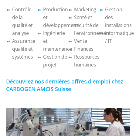
Contrôle
Production
Marketing
Gestion
de la
et
Santé et
des
qualité et
développement
sécurité de
installations
analyse
Ingénierie
l'environnement
Informatique
Assurance
et
Vente
/ IT
qualité et
maintenance
Finances
systèmes
Gestion de
Ressources
projet
humaines
Découvrez nos dernières offres d'emploi chez
CARBOGEN AMCIS Suisse