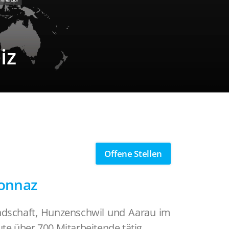
iz
Offene Stellen
ionnaz
andschaft, Hunzenschwil und Aarau im
e über 700 Mitarbeitende tätig.