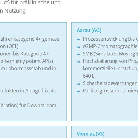
uct) für präklinische und
en Nutzung.
Aarau (AG)
fahrenkategorie 4+ gemäss
Prozessentwicklung bis 
on (OEL)
cGMP-Chromatographie
ionen bis Kategorie 4+
SMB (Simulated Moving 
fe (highly potent APIs)
Hochskalierung von Pro
 im Labormassstab und in
kommerzielle Herstellun
640 L
Sicherheitsbewertungen 
dukten in Anlage bis bis
Partikelgrössenoptimier
Filtration) für Downstream
Vionnaz (VS)