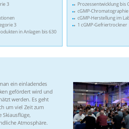
rie 3
Prozessentwicklung bis 
cGMP-Chromatographie i
ktionen
cGMP-Herstellung im Lab
egorie 3
1 cGMP-Gefriertrockner
odukten in Anlagen bis 630
 man ein einladendes
ken gefördert wird und
hätzt werden. Es geht
ch um viel Zeit zum
e Skiausflüge,
ndliche Atmosphäre.