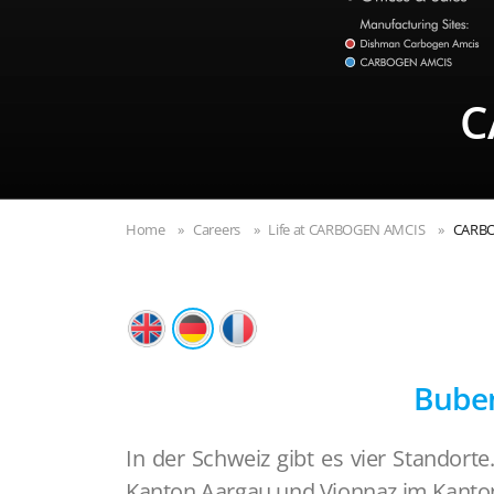
C
Home
Careers
Life at CARBOGEN AMCIS
CARBO
Buben
In der Schweiz gibt es vier Standor
Kanton Aargau und Vionnaz im Kanton 