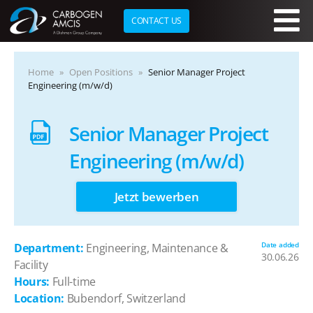
CONTACT US
Skip to main content
Home
Open Positions
​​Senior Manager Project
Engineering (m/w/d)​
​​Senior Manager Project
Engineering (m/w/d)​
Jetzt bewerben
Date added
Department:
Engineering, Maintenance &
30.06.26
Facility
Hours:
Full-time
Location:
Bubendorf, Switzerland